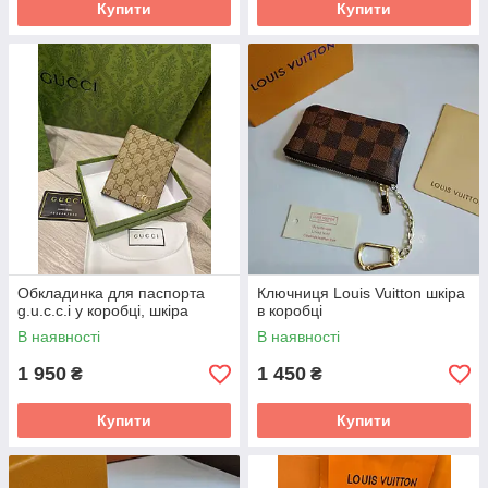
Купити
Купити
Обкладинка для паспорта
Ключниця Louis Vuitton шкіра
g.u.c.c.i у коробці, шкіра
в коробці
В наявності
В наявності
1 950
1 450
₴
₴
Купити
Купити