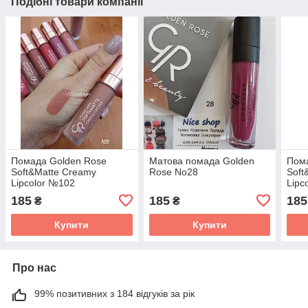
Подібні товари компанії
Помада Golden Rose
Матова помада Golden
Пом
Soft&Matte Creamy
Rose No28
Soft
Lipcolor №102
Lipc
185
185
185
₴
₴
Купити
Купити
Про нас
99% позитивних з 184 відгуків за рік