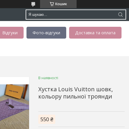
Кошик
Відгуки
Фото-відгуки
Доставка та оплата
В наявності
Хустка Louis Vuitton шовк,
кольору пильної троянди
550 ₴