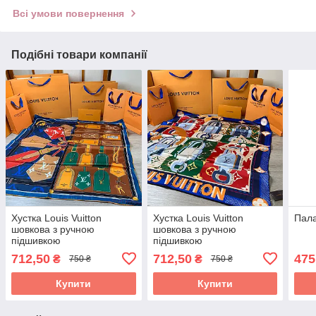
Всі умови повернення
Подібні товари компанії
Хустка Louis Vuitton
Хустка Louis Vuitton
Пала
шовкова з ручною
шовкова з ручною
підшивкою
підшивкою
712,50
712,50
475
₴
₴
750 ₴
750 ₴
Купити
Купити