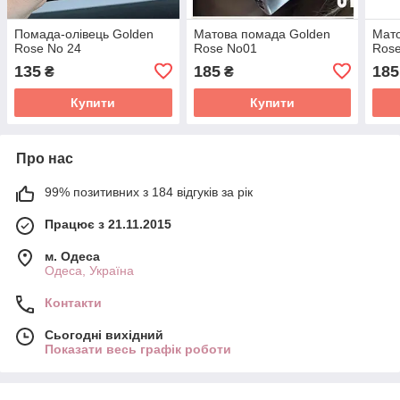
Помада-олівець Golden
Матова помада Golden
Мато
Rose No 24
Rose No01
Ros
135
185
185
₴
₴
Купити
Купити
Про нас
99% позитивних з 184 відгуків за рік
Працює з 21.11.2015
м. Одеса
Одеса, Україна
Контакти
Сьогодні вихідний
Показати весь графік роботи