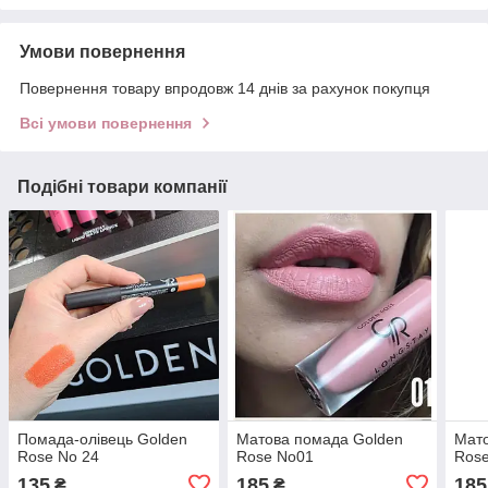
Умови повернення
Повернення товару впродовж 14 днів за рахунок покупця
Всі умови повернення
Подібні товари компанії
Помада-олівець Golden
Матова помада Golden
Мато
Rose No 24
Rose No01
Ros
135
185
185
₴
₴