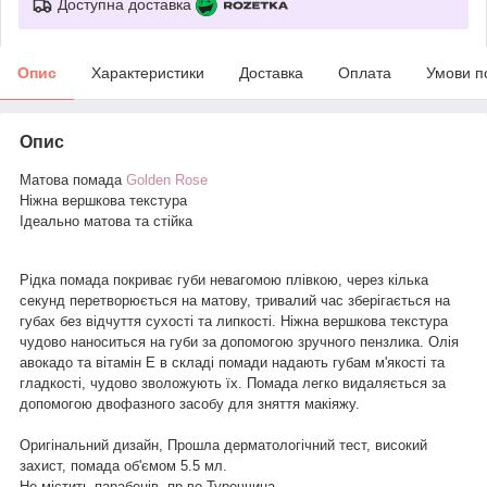
Доступна доставка
Опис
Характеристики
Доставка
Оплата
Умови п
Опис
Матова помада
Golden Rose
Ніжна вершкова текстура
Ідеально матова та стійка
Рідка помада покриває губи невагомою плівкою, через кілька
секунд перетворюється на матову, тривалий час зберігається на
губах без відчуття сухості та липкості. Ніжна вершкова текстура
чудово наноситься на губи за допомогою зручного пензлика. Олія
авокадо та вітамін Е в складі помади надають губам м'якості та
гладкості, чудово зволожують їх. Помада легко видаляється за
допомогою двофазного засобу для зняття макіяжу.
Оригінальний дизайн, Прошла дерматологічний тест, високий
захист, помада об'ємом 5.5 мл.
Не містить парабенів, пр-во Туреччина