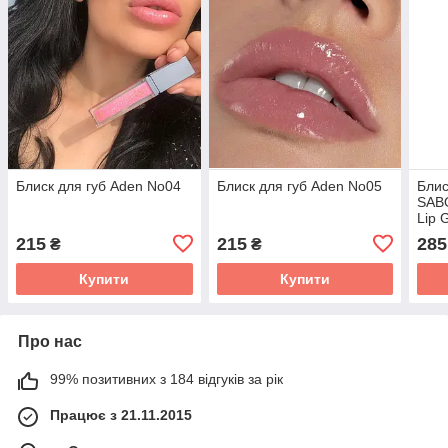
Блиск для губ Aden No04
Блиск для губ Aden No05
Блис
SAB
Lip 
215
215
285
₴
₴
Купити
Купити
Про нас
99% позитивних з 184 відгуків за рік
Працює з 21.11.2015