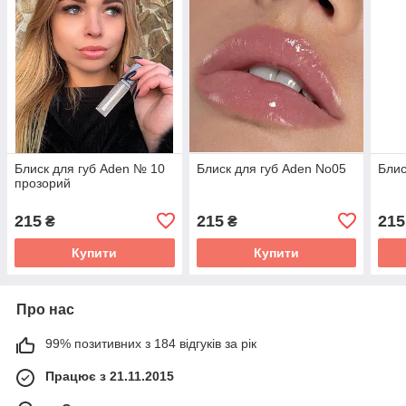
Блиск для губ Aden № 10
Блиск для губ Aden No05
Блис
прозорий
215
215
215
₴
₴
Купити
Купити
Про нас
99% позитивних з 184 відгуків за рік
Працює з 21.11.2015