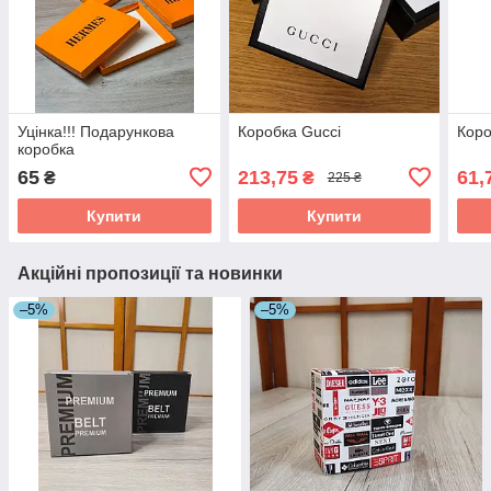
Уцінка!!! Подарункова
Коробка Gucci
Коро
коробка
65
213,75
61,
₴
₴
225 ₴
Купити
Купити
Акційні пропозиції та новинки
–5%
–5%