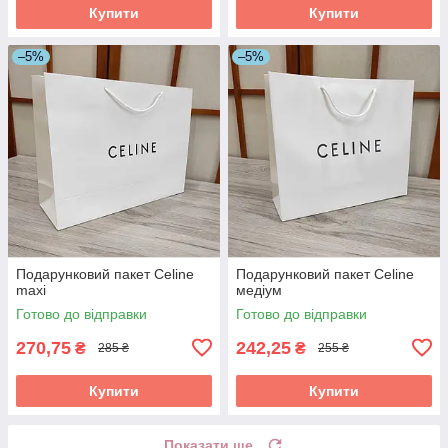
Купити
Купити
–5%
–5%
Подарунковий пакет Celine
Подарунковий пакет Celine
maxi
медіум
Готово до відправки
Готово до відправки
270,75
242,25
₴
₴
285 ₴
255 ₴
Купити
Купити
Показати ще