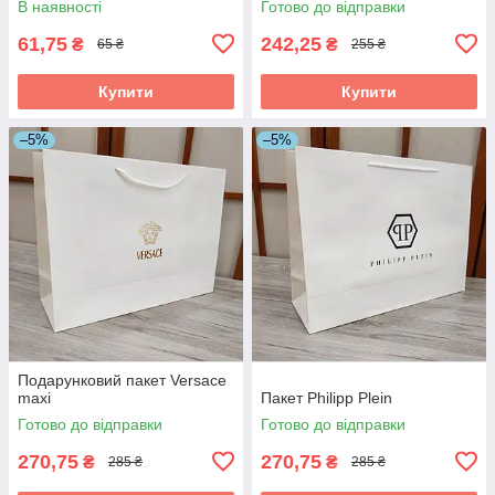
В наявності
Готово до відправки
61,75
242,25
₴
₴
65 ₴
255 ₴
Купити
Купити
–5%
–5%
Подарунковий пакет Versace
maxi
Пакет Philipp Plein
Готово до відправки
Готово до відправки
270,75
270,75
₴
₴
285 ₴
285 ₴