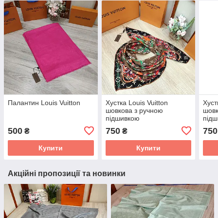
Палантин Louis Vuitton
Хустка Louis Vuitton
Хуст
шовкова з ручною
шовк
підшивкою
під
500
750
750
₴
₴
Купити
Купити
Акційні пропозиції та новинки