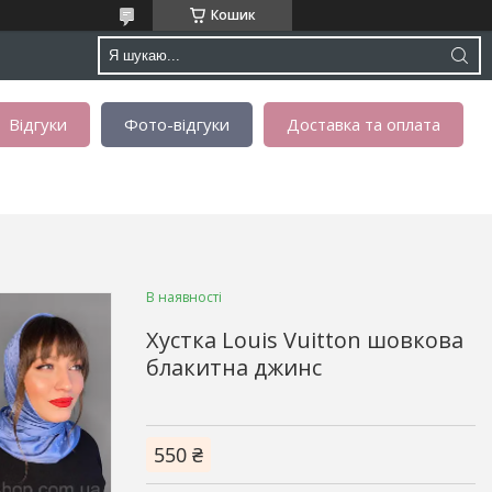
Кошик
Відгуки
Фото-відгуки
Доставка та оплата
В наявності
Хустка Louis Vuitton шовкова
блакитна джинс
550 ₴