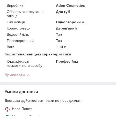
Виробник
Aden Cosmetics
Область застосування
Для губ
олівця
Тип олівця
Односторонній
Корпус олівця
Дерев'яний
Водостійкість
Так
Гіпоалергенний
Так
Вага
1.14 г
Користувальницькі характеристики
Класифікація
Професійна
косметичного засобу
Приховати
Умови доставки
Доставка здійснюється тільки по передоплаті.
Нова Пошта