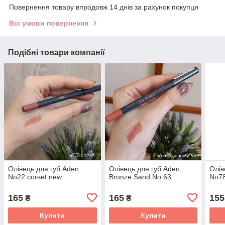
Повернення товару впродовж 14 днів за рахунок покупця
Всі умови повернення
Подібні товари компанії
Олівець для губ Aden
Олівець для губ Aden
Олів
No22 corset new
Bronze Sand No 63
No7
165
165
155
₴
₴
Купити
Купити