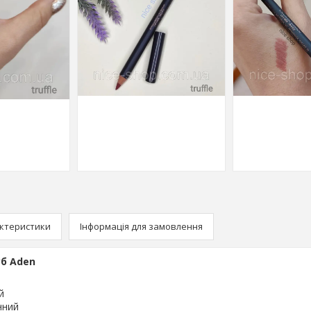
ктеристики
Інформація для замовлення
уб Aden
й
нний