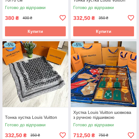
Готово до відправки
Готово до відправки
380
332,50
₴
₴
400 ₴
350 ₴
Купити
Купити
–5%
–5%
Хустка Louis Vuitton шовкова
Тонка хустка Louis Vuitton
з ручною підшивкою
Готово до відправки
Готово до відправки
332,50
712,50
₴
₴
350 ₴
750 ₴