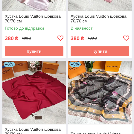
Хустка Louis Vuitton шовкова
Хустка Louis Vuitton шовкова
70/70 см
70/70 см
Готово до відправки
В наявності
380
380
₴
₴
400 ₴
400 ₴
Купити
Купити
–5%
–5%
Хустка Louis Vuitton шовкова
70/70 см
Тонка хустка Louis Vuitton