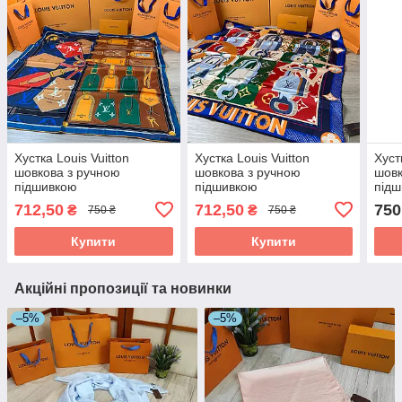
Хустка Louis Vuitton
Хустка Louis Vuitton
Хуст
шовкова з ручною
шовкова з ручною
шовк
підшивкою
підшивкою
під
712,50
712,50
750
₴
₴
750 ₴
750 ₴
Купити
Купити
Акційні пропозиції та новинки
–5%
–5%