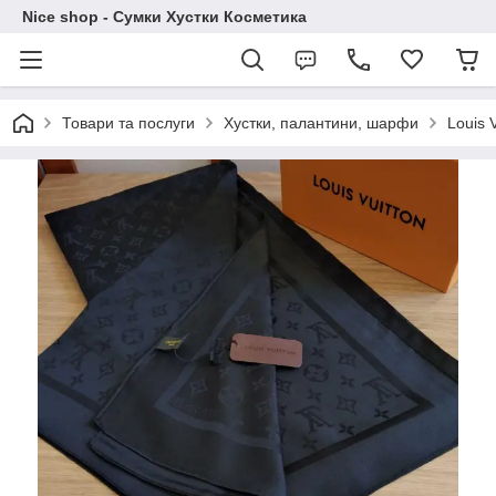
Nice shop - Сумки Хустки Косметика
Товари та послуги
Хустки, палантини, шарфи
Louis V