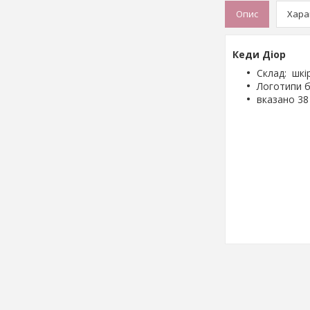
Опис
Хара
Кеди Діор
Склад: шкі
Логотипи б
вказано 38