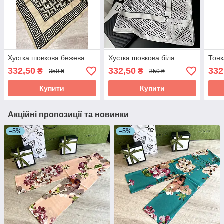
Хустка шовкова бежева
Хустка шовкова біла
Тонк
332,50
332,50
332
₴
₴
350 ₴
350 ₴
Купити
Купити
Акційні пропозиції та новинки
–5%
–5%