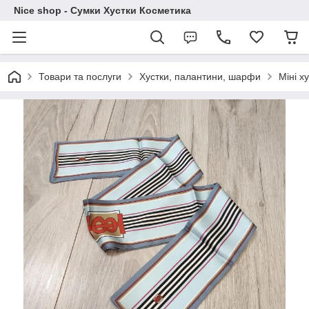
Nice shop - Сумки Хустки Косметика
Товари та послуги
Хустки, палантини, шарфи
Міні х