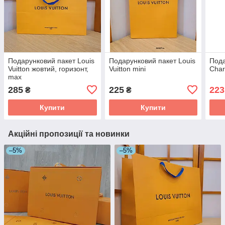
Подарунковий пакет Louis
Подарунковий пакет Louis
Пода
Vuitton жовтий, горизонт,
Vuitton mini
Char
mах
285
225
223
₴
₴
Купити
Купити
Акційні пропозиції та новинки
–5%
–5%