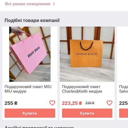
Всі умови повернення
Подібні товари компанії
Подарунковий пакет MIU
Подарунковий пакет
Пода
MIU медіум
Charles&Keith медіум
Salv
255
223,25
225
₴
₴
235 ₴
Купити
Купити