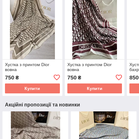
Хустка з принтом Dior
Хустка з принтом Dior
Хустк
вовна
вовна
бах
750
750
850
₴
₴
Купити
Купити
Акційні пропозиції та новинки