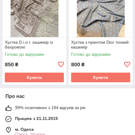
Хустка D.i.o.r. кашемір із
Хустка з принтом Dior тонкий
бахромою
кашемір
Готово до відправки
Готово до відправки
850
800
₴
₴
Купити
Купити
Про нас
99% позитивних з 184 відгуків за рік
Працює з 21.11.2015
м. Одеса
Одеса, Україна