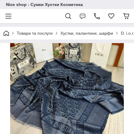
Nice shop - Сумки Хустки Косметика
Товари та послуги
Хустки, палантини, шарфи
D. i.o.r