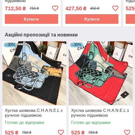
підшивкою
під
712,50
427,50
525
₴
₴
750 ₴
450 ₴
Купити
Купити
Акційні пропозиції та новинки
–30%
–30%
Хустка шовкова C.H.A.N.E.L з
Хустка шовкова C.H.A.N.E.L з
ручною підшивкою
ручною підшивкою
Готово до відправки
Готово до відправки
525
525
₴
₴
750 ₴
750 ₴