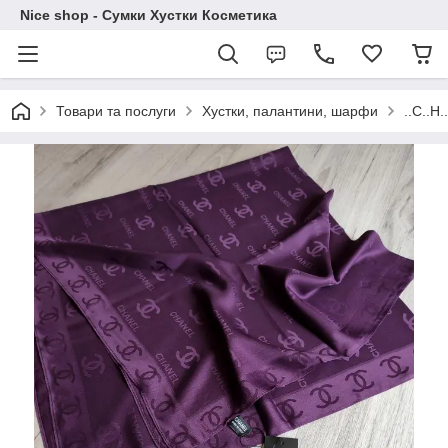
Nice shop - Сумки Хустки Косметика
Товари та послуги
Хустки, палантини, шарфи
..C..H.