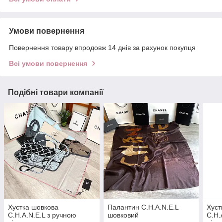
Умови повернення
Повернення товару впродовж 14 днів за рахунок покупця
Всі умови повернення
Подібні товари компанії
Хустка шовкова
Палантин C.H.A.N.E.L
Хуст
C.H.A.N.E.L з ручною
шовковий
C.H.