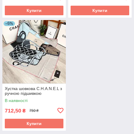
Купити
Купити
–5%
Хустка шовкова C.H.A.N.E.L з
ручною підшивкою
В наявності
712,50
₴
750 ₴
Купити