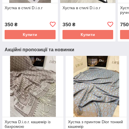
Хустка в стилі D.i.o.r
Хустка в стилі D.i.o.r
Хуст
ручн
350
350
750
₴
₴
Купити
Купити
Акційні пропозиції та новинки
Хустка D.i.o.r. кашемір із
Хустка з принтом Dior тонкий
бахромою
кашемір