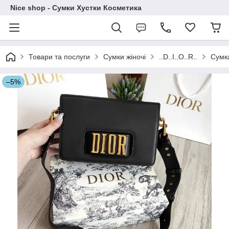
Nice shop - Сумки Хустки Косметика
Товари та послуги
Сумки жіночі
..D..I..O..R..
Сумка
–5%