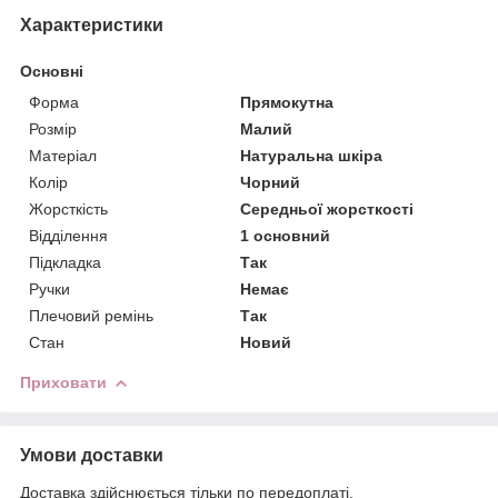
Характеристики
Основні
Форма
Прямокутна
Розмір
Малий
Матеріал
Натуральна шкіра
Колір
Чорний
Жорсткість
Середньої жорсткості
Відділення
1 основний
Підкладка
Так
Ручки
Немає
Плечовий ремінь
Так
Стан
Новий
Приховати
Умови доставки
Доставка здійснюється тільки по передоплаті.