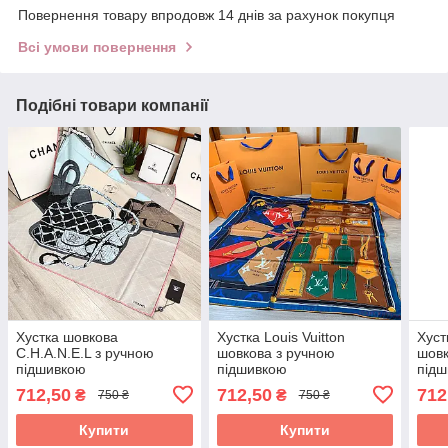
Повернення товару впродовж 14 днів за рахунок покупця
Всі умови повернення
Подібні товари компанії
Хустка шовкова
Хустка Louis Vuitton
Хуст
C.H.A.N.E.L з ручною
шовкова з ручною
шовк
підшивкою
підшивкою
під
712,50
712,50
712
₴
₴
750 ₴
750 ₴
Купити
Купити