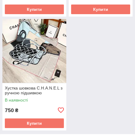
Купити
Купити
Хустка шовкова C.H.A.N.E.L з
ручною підшивкою
В наявності
750
₴
Купити