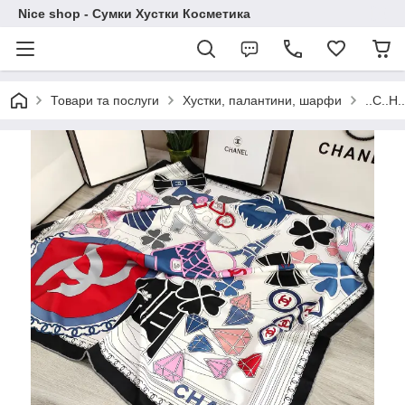
Nice shop - Сумки Хустки Косметика
Товари та послуги
Хустки, палантини, шарфи
..C..H.