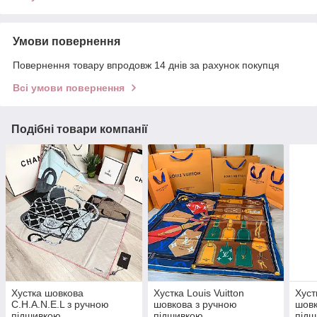
Умови повернення
Повернення товару впродовж 14 днів за рахунок покупця
Всі умови повернення
Подібні товари компанії
Хустка шовкова
Хустка Louis Vuitton
Хуст
C.H.A.N.E.L з ручною
шовкова з ручною
шовк
підшивкою
підшивкою
під