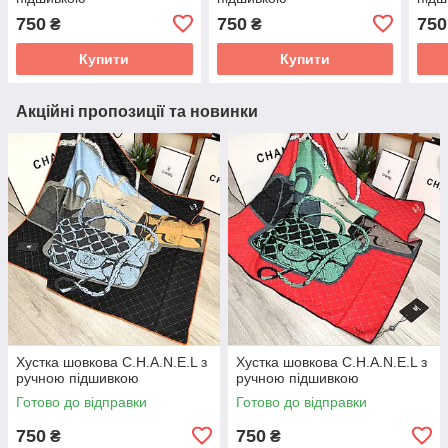
750
750
750
₴
₴
Купити
Купити
Акційні пропозиції та новинки
Хустка шовкова C.H.A.N.E.L з
Хустка шовкова C.H.A.N.E.L з
ручною підшивкою
ручною підшивкою
Готово до відправки
Готово до відправки
750
750
₴
₴