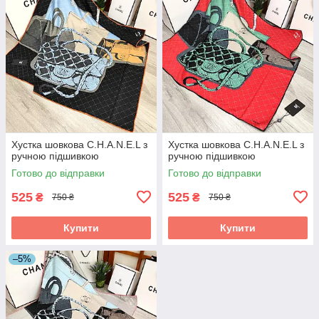
Хустка шовкова C.H.A.N.E.L з
Хустка шовкова C.H.A.N.E.L з
ручною підшивкою
ручною підшивкою
Готово до відправки
Готово до відправки
525
525
₴
₴
750 ₴
750 ₴
Купити
Купити
–5%