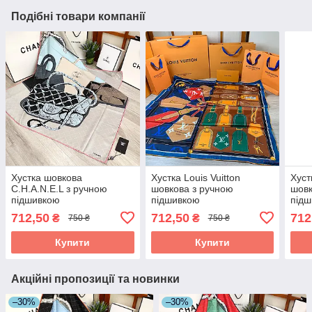
Подібні товари компанії
Хустка шовкова
Хустка Louis Vuitton
Хуст
C.H.A.N.E.L з ручною
шовкова з ручною
шовк
підшивкою
підшивкою
під
712,50
712,50
712
₴
₴
750 ₴
750 ₴
Купити
Купити
Акційні пропозиції та новинки
–30%
–30%