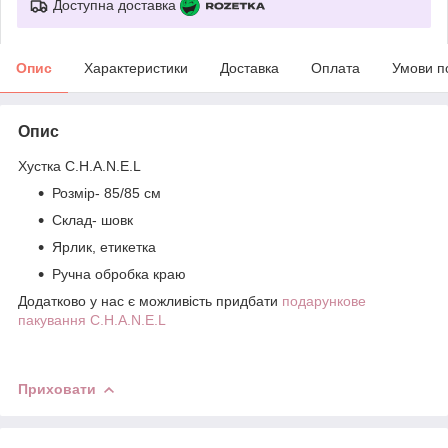
Доступна доставка
Опис
Характеристики
Доставка
Оплата
Умови п
Опис
Хустка C.H.A.N.E.L
Розмір- 85/85 см
Склад- шовк
Ярлик, етикетка
Ручна обробка краю
Додатково у нас є можливість придбати
подарункове
пакування
C.H.A.N.E.L
Приховати