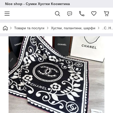
Nice shop - Сумки Хустки Косметика
Товари та послуги
Хустки, палантини, шарфи
..C..H.