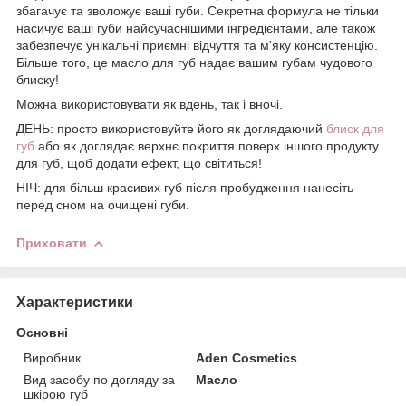
збагачує та зволожує ваші губи. Секретна формула не тільки
насичує ваші губи найсучаснішими інгредієнтами, але також
забезпечує унікальні приємні відчуття та м'яку консистенцію.
Більше того, це масло для губ надає вашим губам чудового
блиску!
Можна використовувати як вдень, так і вночі.
ДЕНЬ: просто використовуйте його як доглядаючий
блиск для
губ
або як доглядає верхнє покриття поверх іншого продукту
для губ, щоб додати ефект, що світиться!
НІЧ: для більш красивих губ після пробудження нанесіть
перед сном на очищені губи.
Приховати
Характеристики
Основні
Виробник
Aden Cosmetics
Вид засобу по догляду за
Масло
шкірою губ