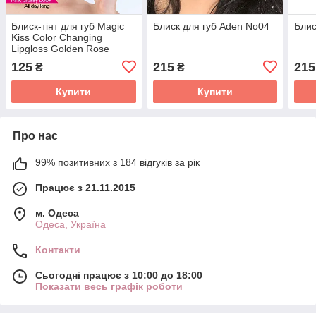
Блиск-тінт для губ Magic
Блиск для губ Aden No04
Блис
Kiss Color Changing
Lipgloss Golden Rose
125
215
215
₴
₴
Купити
Купити
Про нас
99% позитивних з 184 відгуків за рік
Працює з 21.11.2015
м. Одеса
Одеса, Україна
Контакти
Сьогодні працює з 10:00 до 18:00
Показати весь графік роботи