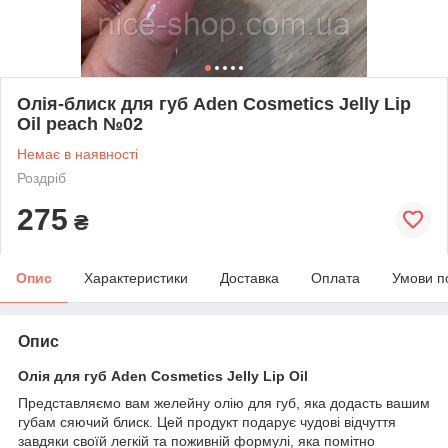
Олія-блиск для губ Aden Cosmetics Jelly Lip
Oil peach №02
Немає в наявності
Роздріб
275
₴
Опис
Характеристики
Доставка
Оплата
Умови п
Опис
Олія для губ Aden Cosmetics Jelly Lip Oil
Представляємо вам желейну олію для губ, яка додасть вашим
губам сяючий блиск. Цей продукт подарує чудові відчуття
завдяки своїй легкій та поживній формулі, яка помітно