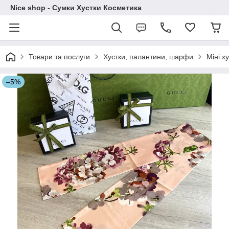
Nice shop - Сумки Хустки Косметика
Товари та послуги
Хустки, палантини, шарфи
Міні х
–5%