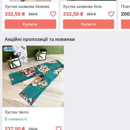
Хустка шовкова бежева
Хустка шовкова біла
Плат
332,50
332,50
200
₴
₴
350 ₴
350 ₴
Купити
Купити
Акційні пропозиції та новинки
–5%
Хустка твіллі
В наявності
237,50
₴
250 ₴