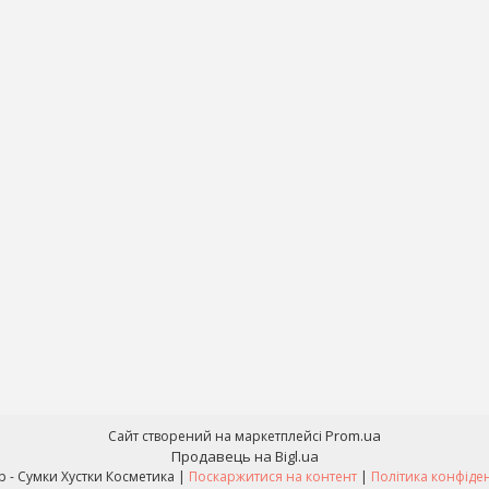
Prom.ua
Сайт створений на маркетплейсі
Продавець на Bigl.ua
Nice shop - Сумки Хустки Косметика |
Поскаржитися на контент
|
Політика конфіде