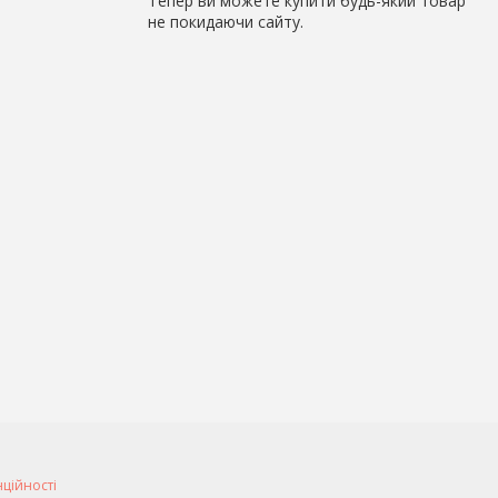
Тепер ви можете купити будь-який товар
не покидаючи сайту.
нційності