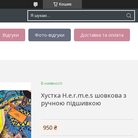
Кошик
Відгуки
Фото-відгуки
Доставка та оплата
В наявності
Хустка H.e.r.m.e.s шовкова з
ручною підшивкою
950 ₴