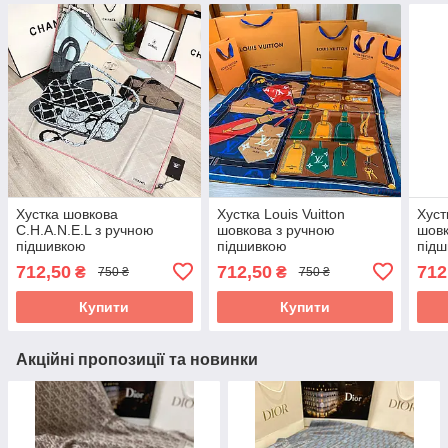
Хустка шовкова
Хустка Louis Vuitton
Хуст
C.H.A.N.E.L з ручною
шовкова з ручною
шовк
підшивкою
підшивкою
під
712,50
712,50
712
₴
₴
750 ₴
750 ₴
Купити
Купити
Акційні пропозиції та новинки