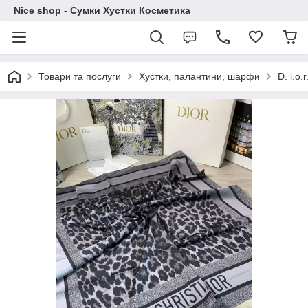
Nice shop - Сумки Хустки Косметика
Товари та послуги
Хустки, палантини, шарфи
D. i.o.r