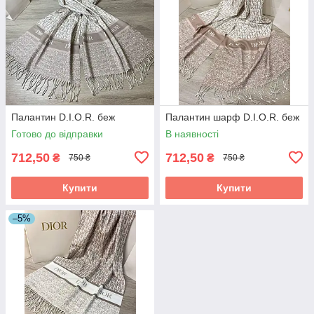
Палантин D.I.O.R. беж
Палантин шарф D.I.O.R. беж
Готово до відправки
В наявності
712,50
712,50
₴
₴
750 ₴
750 ₴
Купити
Купити
–5%