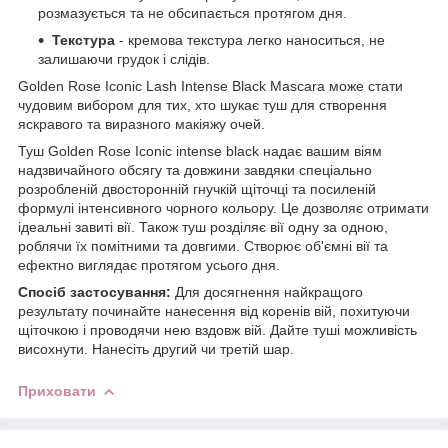
розмазується та не обсипається протягом дня.
Текстура
- кремова текстура легко наноситься, не
залишаючи грудок і слідів.
Golden Rose Iconic Lash Intense Black Mascara може стати
чудовим вибором для тих, хто шукає туш для створення
яскравого та виразного макіяжу очей.
Туш Golden Rose Iconic intense black надає вашим віям
надзвичайного обсягу та довжини завдяки спеціально
розробленій двосторонній гнучкій щіточці та посиленій
формулі інтенсивного чорного кольору. Це дозволяє отримати
ідеальні завиті вії. Також туш розділяє вії одну за одною,
роблячи їх помітними та довгими. Створює об'ємні вії та
ефектно виглядає протягом усього дня.
Спосіб застосування:
Для досягнення найкращого
результату починайте нанесення від коренів вій, похитуючи
щіточкою і проводячи нею вздовж вій. Дайте туші можливість
висохнути. Нанесіть другий чи третій шар.
Приховати