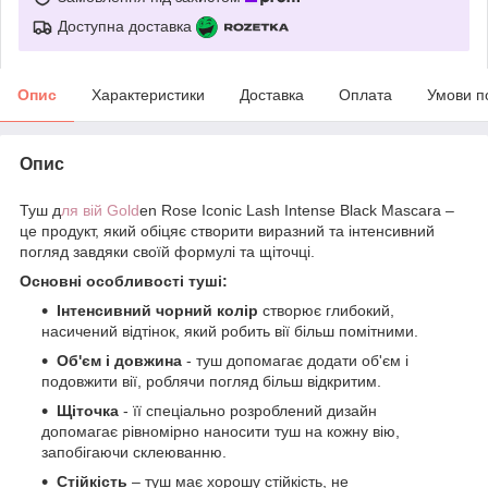
Доступна доставка
Опис
Характеристики
Доставка
Оплата
Умови п
Опис
Туш д
ля вій Gold
en Rose Iconic Lash Intense Black Mascara –
це продукт, який обіцяє створити виразний та інтенсивний
погляд завдяки своїй формулі та щіточці.
Основні особливості туші:
Інтенсивний чорний колір
створює глибокий,
насичений відтінок, який робить вії більш помітними.
Об'єм і довжина
- туш допомагає додати об'єм і
подовжити вії, роблячи погляд більш відкритим.
Щіточка
- її спеціально розроблений дизайн
допомагає рівномірно наносити туш на кожну вію,
запобігаючи склеюванню.
Стійкість
– туш має хорошу стійкість, не