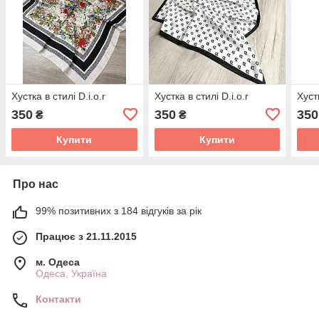
Хустка в стилі D.i.o.r
Хустка в стилі D.i.o.r
Хуст
350
350
350
₴
₴
Купити
Купити
Про нас
99% позитивних з 184 відгуків за рік
Працює з 21.11.2015
м. Одеса
Одеса, Україна
Контакти