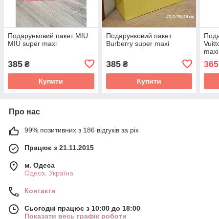
Подарунковий пакет MIU
Подарунковий пакет
Пода
MIU super maxi
Burberry super mахi
Vuit
maxi
385
385
365
₴
₴
Купити
Купити
Про нас
99% позитивних з 186 відгуків за рік
Працює з 21.11.2015
м. Одеса
Одеса, Україна
Контакти
Сьогодні працює з 10:00 до 18:00
Показати весь графік роботи