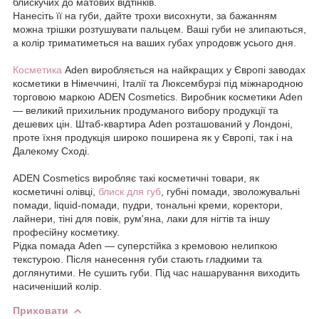
блискучих до матових відтінків.
Нанесіть її на губи, дайте трохи висохнути, за бажанням
можна трішки розтушувати пальцем. Ваші губи не злипаються,
а колір триматиметься на ваших губах упродовж усього дня.
Косметика
Aden виробляється на найкращих у Європі заводах
косметики в Німеччині, Італії та Люксембурзі під міжнародною
торговою маркою ADEN Cosmetics. Виробник косметики Aden
— великий прихильник продуманого вибору продукції та
дешевих цін. Штаб-квартира Aden розташований у Лондоні,
проте їхня продукція широко поширена як у Європі, так і на
Далекому Сході.
ADEN Cosmetics виробляє такі косметичні товари, як
косметичні олівці,
блиск для губ
, губні помади, зволожувальні
помади, liquid-помади, пудри, тональні креми, коректори,
лайнери, тіні для повік, рум'яна, лаки для нігтів та іншу
професійну косметику.
Рідка помада Aden — суперстійка з кремовою нелипкою
текстурою. Після нанесення губи стають гладкими та
доглянутими. Не сушить губи. Під час нашарування виходить
насиченіший колір.
Приховати