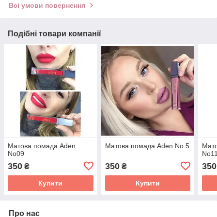
Всі умови повернення
Подібні товари компанії
Матова помада Aden
Матова помада Aden No 5
Мат
No09
No1
350
350
350
₴
₴
Купити
Купити
Про нас