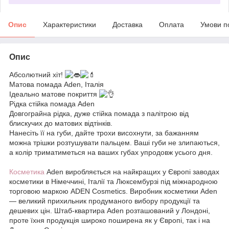
Опис
Характеристики
Доставка
Оплата
Умови п
Опис
Абсолютний хіт!
Матова помада Aden, Італія
Ідеально матове покриття
Рідка стійка помада Aden
Довгограйна рідка, дуже стійка помада з палітрою від
блискучих до матових відтінків.
Нанесіть її на губи, дайте трохи висохнути, за бажанням
можна трішки розтушувати пальцем. Ваші губи не злипаються,
а колір триматиметься на ваших губах упродовж усього дня.
Косметика
Aden виробляється на найкращих у Європі заводах
косметики в Німеччині, Італії та Люксембурзі під міжнародною
торговою маркою ADEN Cosmetics. Виробник косметики Aden
— великий прихильник продуманого вибору продукції та
дешевих цін. Штаб-квартира Aden розташований у Лондоні,
проте їхня продукція широко поширена як у Європі, так і на