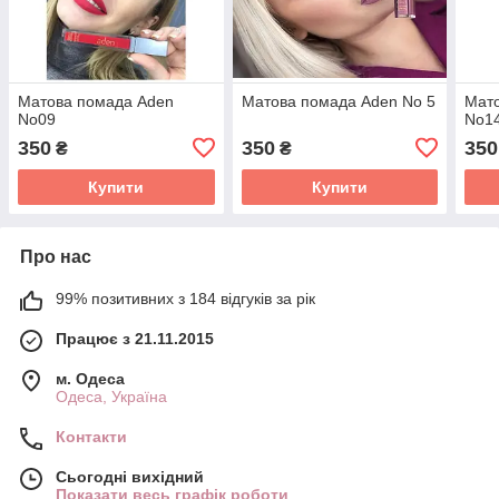
Матова помада Aden
Матова помада Aden No 5
Мат
No09
No1
350
350
350
₴
₴
Купити
Купити
Про нас
99% позитивних з 184 відгуків за рік
Працює з 21.11.2015
м. Одеса
Одеса, Україна
Контакти
Сьогодні вихідний
Показати весь графік роботи