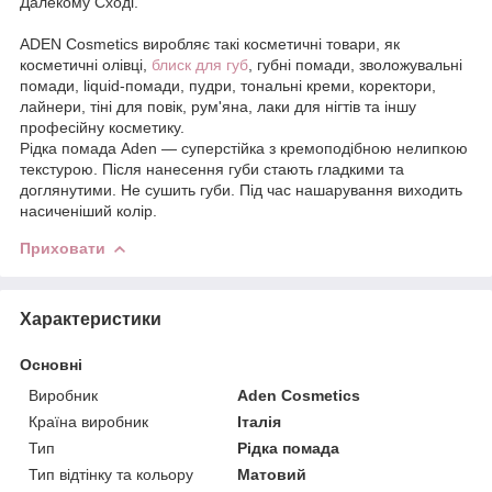
Далекому Сході.
ADEN Cosmetics виробляє такі косметичні товари, як
косметичні олівці,
блиск для губ
, губні помади, зволожувальні
помади, liquid-помади, пудри, тональні креми, коректори,
лайнери, тіні для повік, рум'яна, лаки для нігтів та іншу
професійну косметику.
Рідка помада Aden — суперстійка з кремоподібною нелипкою
текстурою. Після нанесення губи стають гладкими та
доглянутими. Не сушить губи. Під час нашарування виходить
насиченіший колір.
Приховати
Характеристики
Основні
Виробник
Aden Cosmetics
Країна виробник
Італія
Тип
Рідка помада
Тип відтінку та кольору
Матовий