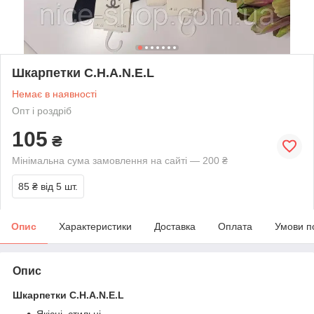
Шкарпетки C.H.A.N.E.L
Немає в наявності
Опт і роздріб
105
₴
Мінімальна сума замовлення на сайті — 200 ₴
85 ₴
від 5 шт.
Опис
Характеристики
Доставка
Оплата
Умови п
Опис
Шкарпетки C.H.A.N.E.L
Якісні, стильні