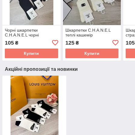
Чорні шкарпетки
Шкарпетки C.H.A.N.E.L
Шкар
C.H.A.N.E.L чорні
теплі кашемір
стра
105
125
105
₴
₴
Купити
Купити
Акційні пропозиції та новинки