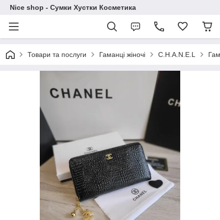
Nice shop - Сумки Хустки Косметика
Товари та послуги
Гаманці жіночі
C.H.A.N.E.L
Гам