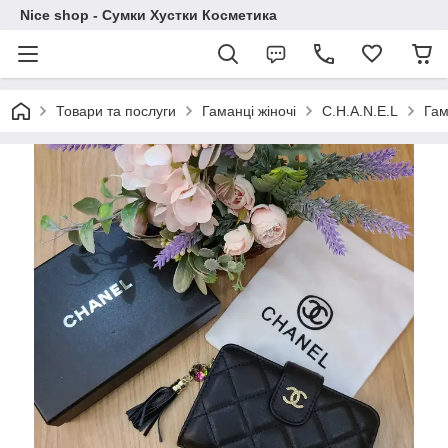
Nice shop - Сумки Хустки Косметика
Товари та послуги
Гаманці жіночі
C.H.A.N.E.L
Гам