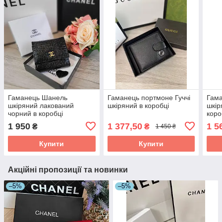
Гаманець Шанель
Гаманець портмоне Гуччі
Гам
шкіряний лакований
шкіряний в коробці
шкір
чорний в коробці
коро
1 950
1 377,50
1 5
₴
₴
1 450 ₴
Купити
Купити
Акційні пропозиції та новинки
–5%
–5%