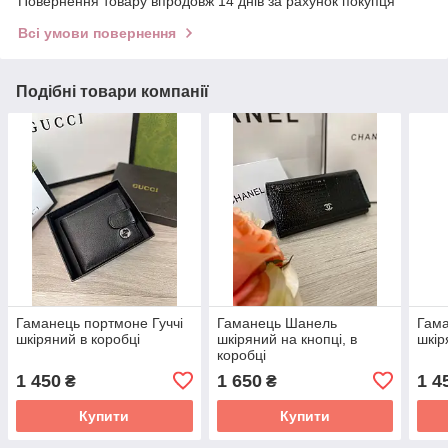
Повернення товару впродовж 14 днів за рахунок покупця
Всі умови повернення
Подібні товари компанії
Гаманець портмоне Гуччі
Гаманець Шанель
Гам
шкіряний в коробці
шкіряний на кнопці, в
шкір
коробці
1 450
1 650
1 4
₴
₴
Купити
Купити