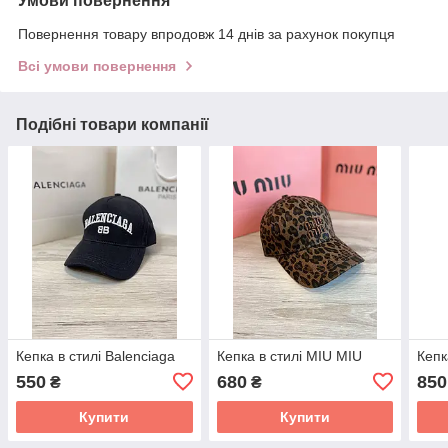
Умови повернення
Повернення товару впродовж 14 днів за рахунок покупця
Всі умови повернення
Подібні товари компанії
Кепка в стилі Balenciaga
Кепка в стилі MIU MIU
Кепк
550
680
850
₴
₴
Купити
Купити