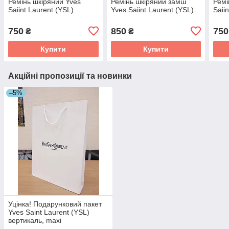
Ремінь шкіряний Yves
Ремінь шкіряний замш
Ремі
Saiint Laurent (YSL)
Yves Saiint Laurent (YSL)
Saii
750
850
750
₴
₴
Купити
Купити
Акційні пропозиції та новинки
–5%
Уцінка! Подарунковий пакет
Yves Saint Laurent (YSL)
вертикаль, maxi