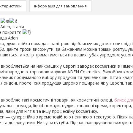
ктеристики
Інформація для замовлення
!
den, Італія
е покриття
мада Aden
ка, дуже стійка помада з палітрою від блискучих до матових відті
губи, дайте трохи висохнути, за бажанням можна трішки розтушув
ипаються, а колір триматиметься на ваших губах упродовж усьог
виробляється на найкращих у Європі заводах косметики в Німеччи
д міжнародною торговою маркою ADEN Cosmetics. Виробник кос
льник продуманого вибору продукції та дешевих цін. Штаб-квар
Лондоні, проте їхня продукція широко поширена як у Європі, так 
.
виробляє такі косметичні товари, як косметичні олівці,
блиск дл
вальні помади, liquid-помади, пудри, тональні креми, коректори, 
на, лаки для нігтів та іншу професійну косметику.
en — суперстійка з кремоподібною нелипкою текстурою. Після н
 та доглянутими. Не сушить губи. Під час нашарування виходить