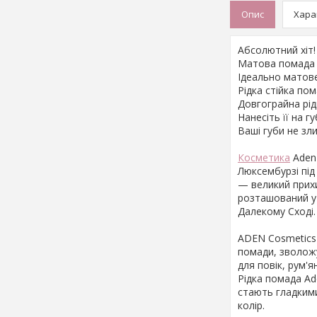
Опис
Хара
Абсолютний хіт
Матова помада A
Ідеально матов
Рідка стійка по
Довгограйна рід
Нанесіть її на 
Ваші губи не зл
Косметика
Aden 
Люксембурзі пі
— великий прихи
розташований у 
Далекому Сході
ADEN Cosmetics 
помади, зволожу
для повік, рум'я
Рідка помада Ad
стають гладкими
колір.