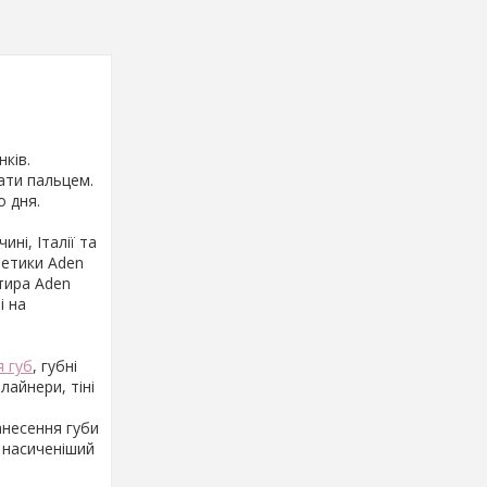
нків.
ати пальцем.
о дня.
ні, Італії та
метики Aden
тира Aden
і на
я губ
, губні
лайнери, тіні
анесення губи
 насиченіший