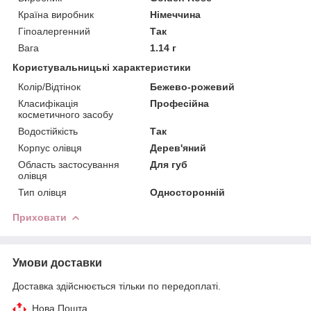
Країна виробник
Німеччина
Гіпоалергенний
Так
Вага
1.14 г
Користувальницькі характеристики
Колір/Відтінок
Бежево-рожевий
Класифікація
Професійна
косметичного засобу
Водостійкість
Так
Корпус олівця
Дерев'яний
Область застосування
Для губ
олівця
Тип олівця
Односторонній
Приховати
Умови доставки
Доставка здійснюється тільки по передоплаті.
Нова Пошта