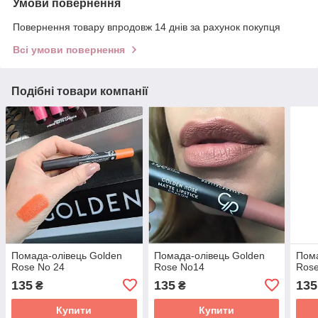
Умови повернення
Повернення товару впродовж 14 днів за рахунок покупця
Всі умови повернення
Подібні товари компанії
Помада-олівець Golden
Помада-олівець Golden
Пома
Rose No 24
Rose No14
Ros
135
135
135
₴
₴
Купити
Купити