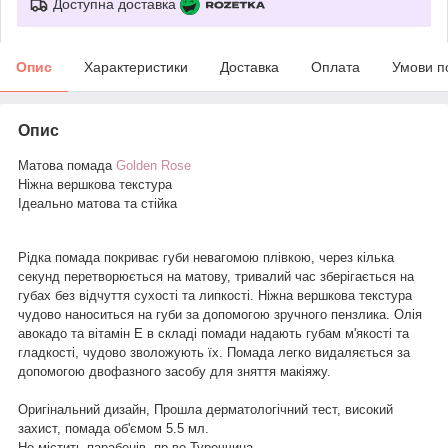
Доступна доставка
Опис
Характеристики
Доставка
Оплата
Умови п
Опис
Матова помада
Golden Rose
Ніжна вершкова текстура
Ідеально матова та стійка
Рідка помада покриває губи невагомою плівкою, через кілька
секунд перетворюється на матову, тривалий час зберігається на
губах без відчуття сухості та липкості. Ніжна вершкова текстура
чудово наноситься на губи за допомогою зручного пензлика. Олія
авокадо та вітамін Е в складі помади надають губам м'якості та
гладкості, чудово зволожують їх. Помада легко видаляється за
допомогою двофазного засобу для зняття макіяжу.
Оригінальний дизайн, Прошла дерматологічний тест, високий
захист, помада об'ємом 5.5 мл.
Не містить парабенів, пр-во Туреччина