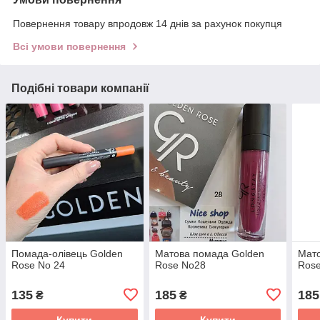
Повернення товару впродовж 14 днів за рахунок покупця
Всі умови повернення
Подібні товари компанії
Помада-олівець Golden
Матова помада Golden
Мато
Rose No 24
Rose No28
Ros
135
185
185
₴
₴
Купити
Купити