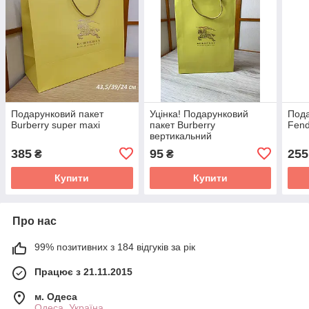
Подарунковий пакет
Уцінка! Подарунковий
Пода
Burberry super mахi
пакет Burberry
Fend
вертикальний
385
95
255
₴
₴
Купити
Купити
Про нас
99% позитивних з 184 відгуків за рік
Працює з 21.11.2015
м. Одеса
Одеса, Україна