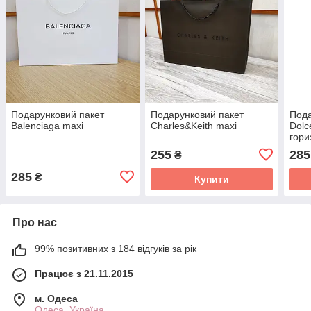
Подарунковий пакет
Подарунковий пакет
Пода
Balenciaga mахi
Charles&Keith mахi
Dol
гори
255
285
₴
285
₴
Купити
Про нас
99% позитивних з 184 відгуків за рік
Працює з 21.11.2015
м. Одеса
Одеса, Україна