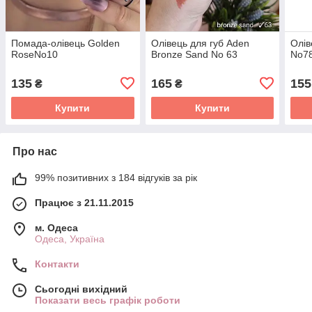
Помада-олівець Golden
Олівець для губ Aden
Олів
RoseNo10
Bronze Sand No 63
No7
135
165
155
₴
₴
Купити
Купити
Про нас
99% позитивних з 184 відгуків за рік
Працює з 21.11.2015
м. Одеса
Одеса, Україна
Контакти
Сьогодні вихідний
Показати весь графік роботи