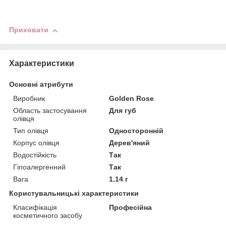
Приховати
Характеристики
Основні атрибути
Виробник
Golden Rose
Область застосування
Для губ
олівця
Тип олівця
Односторонній
Корпус олівця
Дерев'яний
Водостійкість
Так
Гіпоалергенний
Так
Вага
1.14 г
Користувальницькі характеристики
Класифікація
Професійна
косметичного засобу