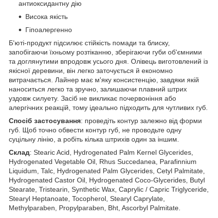
антиоксидантну дію
Висока якість
Гіпоалергенно
Б'юті-продукт підсилює стійкість помади та блиску,
запобігаючи їхньому розтіканню, зберігаючи губи об'ємними
та доглянутими впродовж усього дня. Олівець виготовлений із
якісної деревини, він легко заточується й економно
витрачається. Лайнер має м'яку консистенцію, завдяки якій
наноситься легко та зручно, залишаючи плавний штрих
уздовж силуету. Засіб не викликає почервоніння або
алергічних реакцій, тому ідеально підходить для чутливих губ.
Спосіб застосування
: проведіть контур залежно від форми
губ. Щоб точно обвести контур губ, не проводьте одну
суцільну лінію, а робіть кілька штрихів один за іншим.
Склад
: Stearic Acid, Hydrogenated Palm Kernel Glycerides,
Hydrogenated Vegetable Oil, Rhus Succedanea, Parafinnium
Liquidum, Talc, Hydrogenated Palm Glycerides, Cetyl Palmitate,
Hydrogenated Castor Oil, Hydrogenated Coco-Glycerides, Butyl
Stearate, Tristearin, Synthetic Wax, Caprylic / Capric Triglyceride,
Stearyl Heptanoate, Tocopherol, Stearyl Caprylate,
Methylparaben, Propylparaben, Bht, Ascorbyl Palmitate.