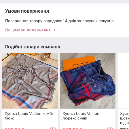
Умови повернення
Повернення товару впродовж 14 днів за рахунок покупця
Всі умови повернення
Подібні товари компанії
Хустка Louis Vuitton комбі
Хустка Louis Vuitton
Хуст
Люкс
люрекс синій
шовк
під