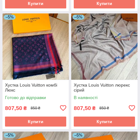
Купити
Купити
–5%
–5%
Хустка Louis Vuitton комбі
Хустка Louis Vuitton люрекс
Люкс
сірий
Готово до відправки
В наявності
807,50
807,50
₴
₴
850 ₴
850 ₴
Купити
Купити
–5%
–5%