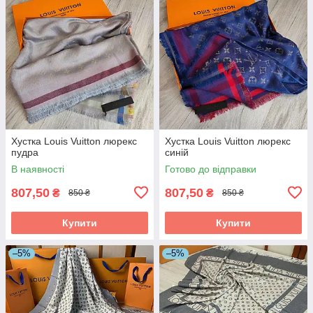
Хустка Louis Vuitton люрекс
Хустка Louis Vuitton люрекс
пудра
синій
В наявності
Готово до відправки
807,50
807,50
₴
₴
850 ₴
850 ₴
Купити
Купити
–5%
–5%