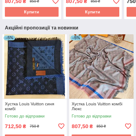
807,50
807,50
750
₴
₴
850 ₴
850 ₴
Купити
Купити
Акційні пропозиції та новинки
–5%
–5%
Хустка Louis Vuitton синя
Хустка Louis Vuitton комбі
комбі
Люкс
Готово до відправки
Готово до відправки
712,50
807,50
₴
₴
750 ₴
850 ₴