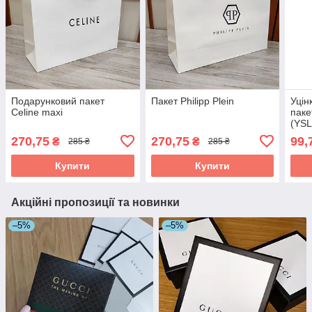
Подарунковий пакет
Пакет Philipp Plein
Уцін
Celine maxi
паке
(YSL
270,75
270,75
99,
₴
₴
285 ₴
285 ₴
Купити
Купити
Акційні пропозиції та новинки
–5%
–5%